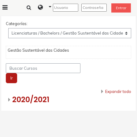
Salta al contenido principal
Entrar
Panel lateral
Categorías:
Gestão Sustentável das Cidades
Buscar Cursos
Ir
Expandir todo
2020/2021