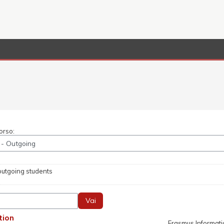
orso:
utgoing students
Vai
tion
Erasmus Informat