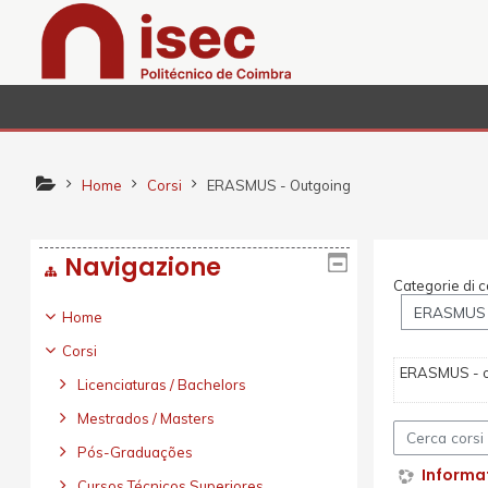
Vai al contenuto principale
Home
Corsi
ERASMUS - Outgoing
Navigazione
Categorie di c
Home
Corsi
ERASMUS - o
Licenciaturas / Bachelors
Mestrados / Masters
Cerca corsi
Pós-Graduações
Informa
Cursos Técnicos Superiores