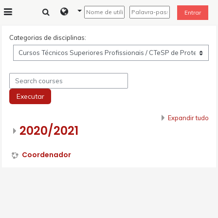
Ir para o conteúdo principal
Entrar
Painel lateral
Categorias de disciplinas:
Search courses
Executar
Expandir tudo
2020/2021
Coordenador