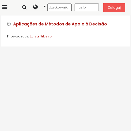
Przejdź do głównej zawartości
Zaloguj
Panel boczny
Aplicações de Métodos de Apoio à Decisão
Prowadzący:
Luisa Ribeiro