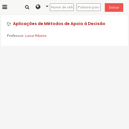
Ir para o conteúdo principal
Entrar
Painel lateral
Aplicações de Métodos de Apoio à Decisão
Professor:
Luisa Ribeiro