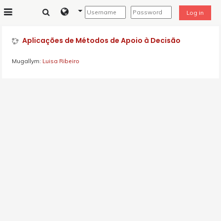
Esasy paylaşyma geçin
Log in
Side panel
Aplicações de Métodos de Apoio à Decisão
Mugallym:
Luisa Ribeiro