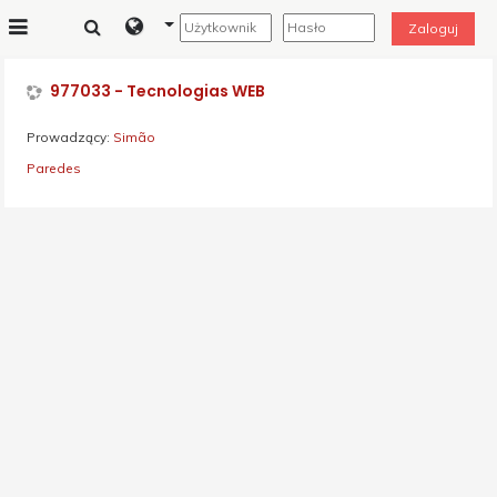
Przejdź do głównej zawartości
Zaloguj
Panel boczny
977033 - Tecnologias WEB
Prowadzący:
Simão
Paredes